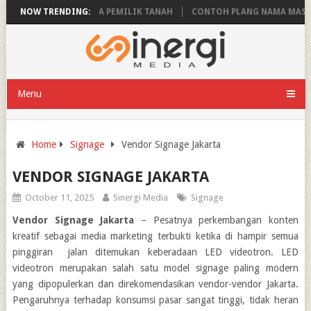
PLANG NAMA PEMILIK TANAH
NOW TRENDING:
CONTOH PLANG NAMA MASJID YANG
Menu
Home
Signage
Vendor Signage Jakarta
VENDOR SIGNAGE JAKARTA
October 11, 2025
Sinergi Media
Signage
Vendor Signage Jakarta
–
Pesatnya perkembangan konten
kreatif sebagai media marketing terbukti ketika di hampir semua
pinggiran jalan ditemukan keberadaan LED videotron. LED
videotron merupakan salah satu model signage paling modern
yang dipopulerkan dan direkomendasikan vendor-vendor Jakarta.
Pengaruhnya terhadap konsumsi pasar sangat tinggi, tidak heran