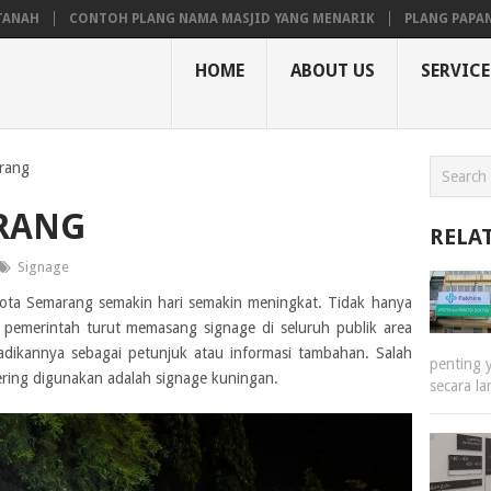
NTOH PLANG NAMA MASJID YANG MENARIK
PLANG PAPAN NAMA NOTA
HOME
ABOUT US
SERVICE
rang
RANG
RELA
Signage
Kota Semarang semakin hari semakin meningkat. Tidak hanya
pemerintah turut memasang signage di seluruh publik area
dikannya sebagai petunjuk atau informasi tambahan. Salah
penting 
ering digunakan adalah signage kuningan.
secara l