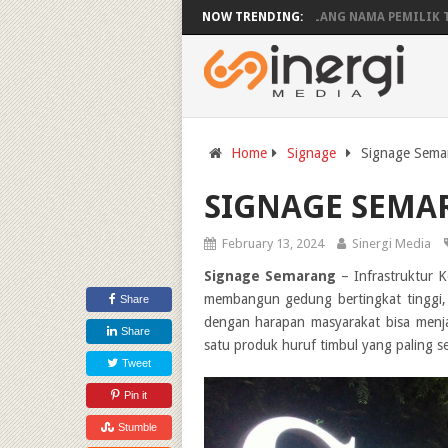
ARGA PASANG IKLAN VIDEOTRON
NOW TRENDING:
PLANG NAMA PEMILIK TANAH
CO
Home
Signage
Signage Sema
SIGNAGE SEMA
February 13, 2024
Sinergi Media
Signage Semarang
–
Infrastruktur 
membangun gedung bertingkat tinggi, 
Share
dengan harapan masyarakat bisa menja
Share
satu produk huruf timbul yang paling s
Tweet
Pin it
Stumble