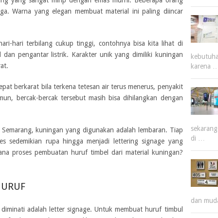
ning yang sangat mirip dengan emas murni. Beberapa orang
ga. Warna yang elegan membuat material ini paling diincar
ri-hari terbilang cukup tinggi, contohnya bisa kita lihat di
 dan pengantar listrik. Karakter unik yang dimiliki kuningan
kebutuha
rat.
karena 
pat berkarat bila terkena tetesan air terus menerus, penyakit
mun, bercak-bercak tersebut masih bisa dihilangkan dengan
sekarang
e Semarang,
kuningan yang digunakan adalah lembaran. Tiap
di …
es sedemikian rupa hingga menjadi lettering signage yang
ana proses pembuatan huruf timbel dari material kuningan?
HURUF
dan mud
diminati adalah letter signage. Untuk membuat huruf timbul