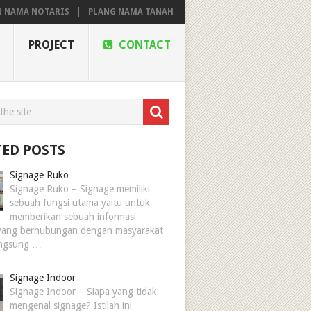
RIS
PLANG NAMA TANAH
PROJECT
CONTACT
TED POSTS
Signage Ruko
Signage Ruko – Signage memiliki
sebuah fungsi utama yaitu untuk
memberikan sebuah informasi
yang berhubungan dengan masyarakat
angsung …
Signage Indoor
Signage Indoor – Siapa yang tidak
mengenal signage? Istilah ini