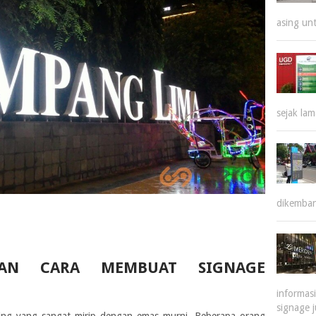
asing un
sejak la
dikemban
DAN CARA MEMBUAT SIGNAGE
informas
signage 