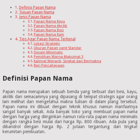
Definisi Papan Nama
Tujuan Papan Nama
Jenis Papan Nama
Papan Nama Kayu
Papan Nama Akrilik
Papan Nama Besi
Papan Nama Kain
Tips Agar Papan Nama Terkenal
Lokasi Strategis
Ukuran Papan yang Standar
Desain Minimalis
Pemilihan Warna Maksimal 3
Kalimat Menarik, Singkat dan Bermakna
Beri Pencahayaan
Definisi Papan Nama
Papan nama merupakan sebuah benda yang terbuat dari besi, kayu,
akrilik dan semacamnya yang dipasang di tempat strategis agar orang
lain melihat dan mengetahui makna tulisan di dalam plang tersebut.
Papan nama ini dibuat dengan teknik khusus namun manfaatnya
sangat banyak sekali. Ada banyak toko yang membuat papan nama
dengan harga yang diinginkan namun rata-rata papan nama minimalis
dengan rangka besi mulai dari harga Rp. 800 ribuan. Ada pula yang
dibandrol dengan harga Rp. 2 jutaan tergantung dari tingkat
kerumitan pembuatan.