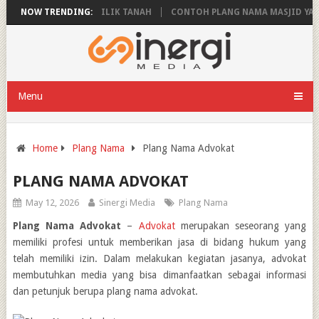
LANG NAMA PEMILIK TANAH
NOW TRENDING:
CONTOH PLANG NAMA MASJID YANG MEN
Menu
Home
Plang Nama
Plang Nama Advokat
PLANG NAMA ADVOKAT
May 12, 2026
Sinergi Media
Plang Nama
Plang Nama Advokat
–
Advokat
merupakan seseorang yang
memiliki profesi untuk memberikan jasa di bidang hukum yang
telah memiliki izin. Dalam melakukan kegiatan jasanya, advokat
membutuhkan media yang bisa dimanfaatkan sebagai informasi
dan petunjuk berupa plang nama advokat.