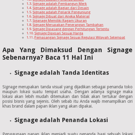
Signage adalah Pembangun Merk
Signage adalah Bagian dari Desain
Signage adalah Penarik Pengunjung
Signage Dibuat dari Aneka Material
Siganage Memiliki Ragam Ukuran
Signage Merupakan Penerangan Tambahan
Signage Dipasang dengan Perhitungan Tertentu
Signage Dipesan Sesuai Harga
Pemasangan Signage Sesuai Regulasi Wilayah Setempat
Apa Yang Dimaksud Dengan Signage
Sebenarnya? Baca 11 Hal Ini
Signage adalah Tanda Identitas
Signage merupakan tanda visual yang dijadikan sebagai penanda toko
maupun lokasi suatu tempat usaha. Dengan adanya signage maka
lokasi akan lebih mudah ditemukan dan tidak akan tertukar dengan
posisi bisnis yang sejenis. Oleh sebab itu Anda wajib menampilkan ciri
khas brand dalam papan iklan yang akan dipakai.
Signage adalah Penanda Lokasi
Penggunaan papan iklan menjadi suatu penanda bagi sebuah lokasi