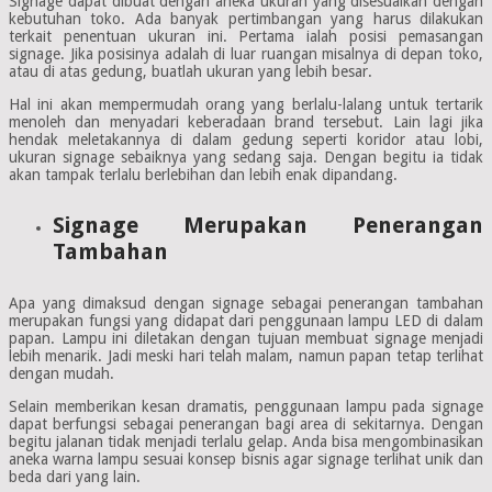
Signage dapat dibuat dengan aneka ukuran yang disesuaikan dengan
kebutuhan toko. Ada banyak pertimbangan yang harus dilakukan
terkait penentuan ukuran ini. Pertama ialah posisi pemasangan
signage. Jika posisinya adalah di luar ruangan misalnya di depan toko,
atau di atas gedung, buatlah ukuran yang lebih besar.
Hal ini akan mempermudah orang yang berlalu-lalang untuk tertarik
menoleh dan menyadari keberadaan brand tersebut. Lain lagi jika
hendak meletakannya di dalam gedung seperti koridor atau lobi,
ukuran signage sebaiknya yang sedang saja. Dengan begitu ia tidak
akan tampak terlalu berlebihan dan lebih enak dipandang.
Signage Merupakan Penerangan
Tambahan
Apa yang dimaksud dengan signage sebagai penerangan tambahan
merupakan fungsi yang didapat dari penggunaan lampu LED di dalam
papan. Lampu ini diletakan dengan tujuan membuat signage menjadi
lebih menarik. Jadi meski hari telah malam, namun papan tetap terlihat
dengan mudah.
Selain memberikan kesan dramatis, penggunaan lampu pada signage
dapat berfungsi sebagai penerangan bagi area di sekitarnya. Dengan
begitu jalanan tidak menjadi terlalu gelap. Anda bisa mengombinasikan
aneka warna lampu sesuai konsep bisnis agar signage terlihat unik dan
beda dari yang lain.