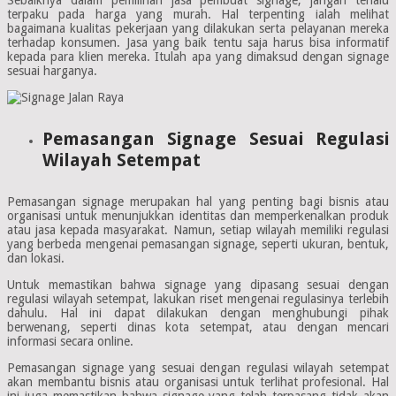
Sebaiknya dalam pemilihan jasa pembuat signage, jangan terlalu
terpaku pada harga yang murah. Hal terpenting ialah melihat
bagaimana kualitas pekerjaan yang dilakukan serta pelayanan mereka
terhadap konsumen. Jasa yang baik tentu saja harus bisa informatif
kepada para klien mereka. Itulah apa yang dimaksud dengan signage
sesuai harganya.
Pemasangan Signage Sesuai Regulasi
Wilayah Setempat
Pemasangan signage merupakan hal yang penting bagi bisnis atau
organisasi untuk menunjukkan identitas dan memperkenalkan produk
atau jasa kepada masyarakat. Namun, setiap wilayah memiliki regulasi
yang berbeda mengenai pemasangan signage, seperti ukuran, bentuk,
dan lokasi.
Untuk memastikan bahwa signage yang dipasang sesuai dengan
regulasi wilayah setempat, lakukan riset mengenai regulasinya terlebih
dahulu. Hal ini dapat dilakukan dengan menghubungi pihak
berwenang, seperti dinas kota setempat, atau dengan mencari
informasi secara online.
Pemasangan signage yang sesuai dengan regulasi wilayah setempat
akan membantu bisnis atau organisasi untuk terlihat profesional. Hal
ini juga memastikan bahwa signage yang telah terpasang tidak akan