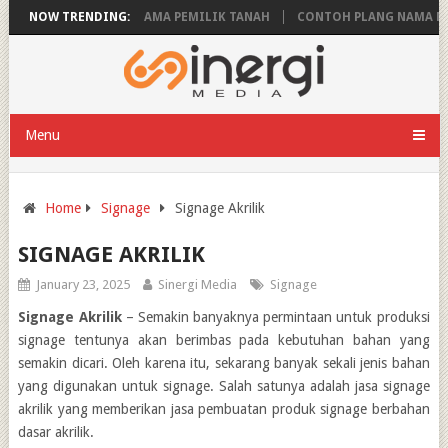
N
NOW TRENDING:
PLANG NAMA PEMILIK TANAH
CONTOH PLANG NAMA MASJID YAN
Menu
Home
Signage
Signage Akrilik
SIGNAGE AKRILIK
January 23, 2025
Sinergi Media
Signage
Signage Akrilik
–
Semakin banyaknya permintaan untuk produksi
signage tentunya akan berimbas pada kebutuhan bahan yang
semakin dicari. Oleh karena itu, sekarang banyak sekali jenis bahan
yang digunakan untuk signage. Salah satunya adalah
jasa signage
akrilik
yang memberikan jasa pembuatan produk signage berbahan
dasar akrilik.