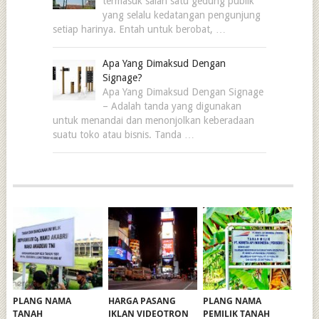
termasuk salah satu gedung publik
yang selalu kedatangan pengunjung
setiap harinya. Entah untuk berobat, …
Apa Yang Dimaksud Dengan
Signage?
Apa Yang Dimaksud Dengan Signage
– Adalah tanda yang digunakan
untuk menandai dan menonjolkan keberadaan
suatu toko atau bisnis. Tanda …
PLANG NAMA
HARGA PASANG
PLANG NAMA
TANAH
IKLAN VIDEOTRON
PEMILIK TANAH