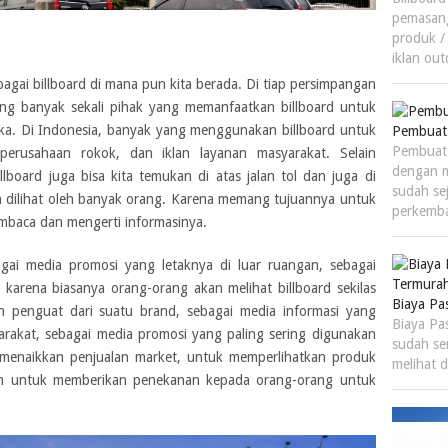
pemasang
produk /
iklan ou
rbagai billboard di mana pun kita berada. Di tiap persimpangan
ng banyak sekali pihak yang memanfaatkan billboard untuk
a. Di Indonesia, banyak yang menggunakan billboard untuk
Pembuat 
Pembuat 
erusahaan rokok, dan iklan layanan masyarakat. Selain
dengan m
lboard juga bisa kita temukan di atas jalan tol dan juga di
sudah se
 dilihat oleh banyak orang. Karena memang tujuannya untuk
perkemb
mbaca dan mengerti informasinya.
agai media promosi yang letaknya di luar ruangan, sebagai
 karena biasanya orang-orang akan melihat billboard sekilas
Biaya Pa
an penguat dari suatu brand, sebagai media informasi yang
Biaya Pas
rakat, sebagai media promosi yang paling sering digunakan
sudah se
 menaikkan penjualan market, untuk memperlihatkan produk
melihat 
an untuk memberikan penekanan kepada orang-orang untuk