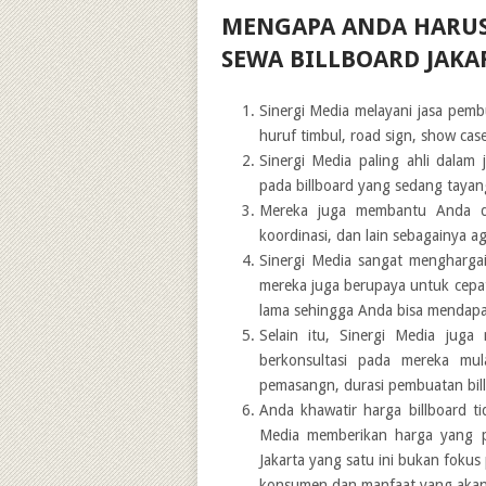
MENGAPA ANDA HARUS
SEWA BILLBOARD JAKA
Sinergi Media melayani jasa pemb
huruf timbul, road sign, show case
Sinergi Media paling ahli dalam
pada billboard yang sedang tayan
Mereka juga membantu Anda dal
koordinasi, dan lain sebagainya a
Sinergi Media sangat mengharga
mereka juga berupaya untuk cep
lama sehingga Anda bisa mendapa
Selain itu, Sinergi Media juga
berkonsultasi pada mereka mul
pemasangn, durasi pembuatan billbo
Anda khawatir harga billboard t
Media memberikan harga yang pa
Jakarta yang satu ini bukan foku
konsumen dan manfaat yang akan