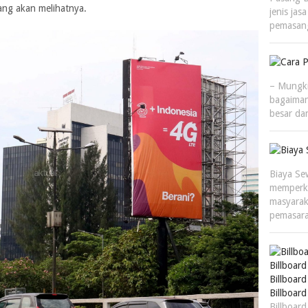
ang akan melihatnya.
jenis ja
pemasang
– Mungki
bagaiman
besar da
Biaya Sew
memperk
masyarak
pemasara
Billboar
Billboar
Billboar