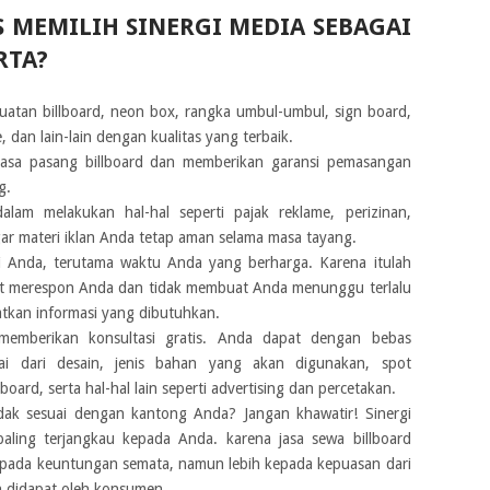
 MEMILIH SINERGI MEDIA SEBAGAI
RTA
?
uatan billboard, neon box, rangka umbul-umbul, sign board,
, dan lain-lain dengan kualitas yang terbaik.
 jasa pasang billboard dan memberikan garansi pemasangan
g.
am melakukan hal-hal seperti pajak reklame, perizinan,
gar materi iklan Anda tetap aman selama masa tayang.
i Anda, terutama waktu Anda yang berharga. Karena itulah
at merespon Anda dan tidak membuat Anda menunggu terlalu
tkan informasi yang dibutuhkan.
 memberikan konsultasi gratis. Anda dapat dengan bebas
ai dari desain, jenis bahan yang akan digunakan, spot
ard, serta hal-hal lain seperti advertising dan percetakan.
idak sesuai dengan kantong Anda? Jangan khawatir! Sinergi
ling terjangkau kepada Anda. karena jasa sewa billboard
s pada keuntungan semata, namun lebih kepada kepuasan dari
 didapat oleh konsumen.