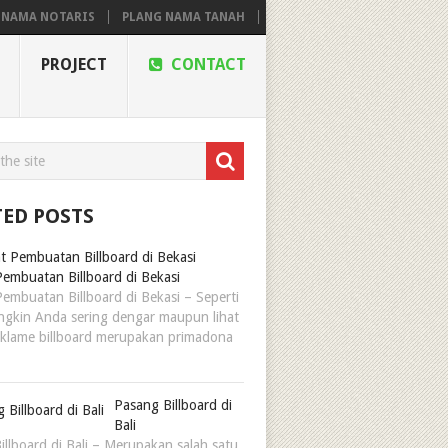
RIS
PLANG NAMA TANAH
PROJECT
CONTACT
TED POSTS
embuatan Billboard di Bekasi
embuatan Billboard di Bekasi – Seperti
gkin Anda sering dengar maupun lihat
klame billboard merupakan primadona
Pasang Billboard di
Bali
illboard di Bali – Merupakan salah satu