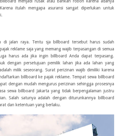
illboard menjadi rusak atau bahkan roboh karena adanya
Karena itulah mengapa asuransi sangat diperlukan untuk
i.
n di jalan raya. Tentu sja billboard tersebut harus sudah
pajak reklame saja yang memang wajib terpasangan di semua
uga harus ada jika ingin billboard Anda dapat terpasang.
suk dengan persetujuan pemilik lahan jika ada lahan yang
alah milik seseorang. Surat perizinan wajib dimiliki karena
ndaftarkan billboard ke pajak reklame. Tempat sewa billboard
 dapat dengan mudah mengurus perizinan sehingga prosesnya
sa sewa billboard Jakarta yang tidak berpengalaman justru
an. Salah satunya adalah dengan diturunkannya billboard
arat dan ketentuan yang berlaku.