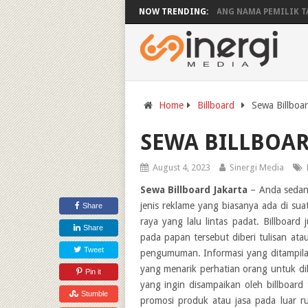
ARGA PASANG IKLAN VIDEOTRON
NOW TRENDING:
PLANG NAMA PEMILIK TANAH
CO
Home
Billboard
Sewa Billboar
SEWA BILLBOAR
August 4, 2023
Sinergi Media
Sewa Billboard Jakarta
– Anda sedang
jenis reklame yang biasanya ada di sua
Share
raya yang lalu lintas padat. Billboar
Share
pada papan tersebut diberi tulisan at
Tweet
pengumuman. Informasi yang ditampilan 
yang menarik perhatian orang untuk di
Pin it
yang ingin disampaikan oleh billboar
Stumble
promosi produk atau jasa pada luar ru