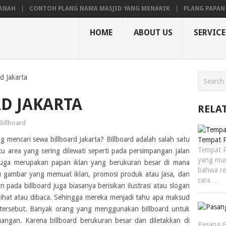
NTOH PLANG NAMA MASJID YANG MENARIK
PLANG PAPAN NAMA NOTA
HOME
ABOUT US
SERVICE
d Jakarta
D JAKARTA
RELA
Billboard
 mencari sewa billboard Jakarta? Billboard adalah salah satu
Tempat P
Tempat P
tu area yang sering dilewati seperti pada persimpangan jalan
yang mun
d juga merupakan papan iklan yang berukuran besar di mana
bahwa re
au gambar yang memuat iklan, promosi produk atau jasa, dan
cara …
pada billboard juga biasanya berisikan ilustrasi atau slogan
lihat atau dibaca. Sehingga mereka menjadi tahu apa maksud
d tersebut. Banyak orang yang menggunakan billboard untuk
angan. Karena billboard berukuran besar dan diletakkan di
Pasang B