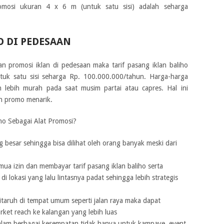
omosi ukuran 4 x 6 m (untuk satu sisi) adalah seharga
O DI PEDESAAN
 promosi iklan di pedesaan maka tarif pasang iklan baliho
tuk satu sisi seharga Rp. 100.000.000/tahun. Harga-harga
 lebih murah pada saat musim partai atau capres. Hal ini
n promo menarik.
o Sebagai Alat Promosi?
g besar sehingga bisa dilihat oleh orang banyak meski dari
a izin dan membayar tarif pasang iklan baliho serta
 lokasi yang lalu lintasnya padat sehingga lebih strategis
itaruh di tempat umum seperti jalan raya maka dapat
et reach ke kalangan yang lebih luas
lam berbagai kesempatan tidak hanya untuk kampaye, event