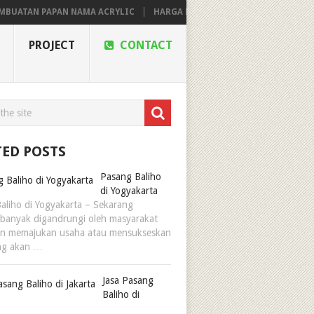
APAN NAMA ACRYLIC
HARGA PASANG IKLAN VIDEOTRON
PROJECT
CONTACT
TED POSTS
Pasang Baliho
di Yogyakarta
aliho di Yogyakarta – Sekarang
anyak digandrungi oleh masyarakat
in memajukan usaha atau mensukseskan
ng akan …
Jasa Pasang
Baliho di