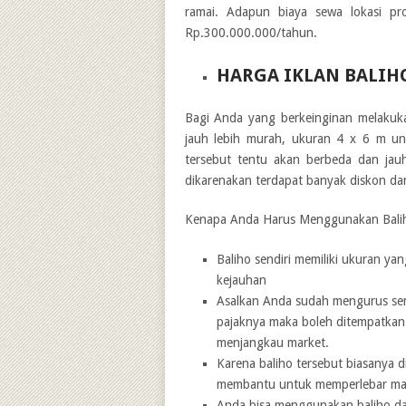
ramai. Adapun biaya sewa lokasi pr
Rp.300.000.000/tahun.
HARGA IKLAN BALIH
Bagi Anda yang berkeinginan melakukan
jauh lebih murah, ukuran 4 x 6 m un
tersebut tentu akan berbeda dan jauh
dikarenakan terdapat banyak diskon da
Kenapa Anda Harus Menggunakan Balih
Baliho sendiri memiliki ukuran yan
kejauhan
Asalkan Anda sudah mengurus semu
pajaknya maka boleh ditempatkan di
menjangkau market.
Karena baliho tersebut biasanya d
membantu untuk memperlebar mark
Anda bisa menggunakan baliho da