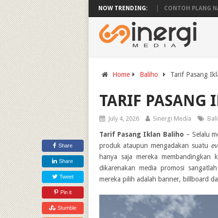
PLANG NAMA PEMILIK TANAH
NOW TRENDING:
CONTOH PLANG NAMA MASJI
Home
Baliho
Tarif Pasang Ikl
TARIF PASANG 
July 4, 2026
Sinergi Media
Bal
Tarif Pasang Iklan Baliho
– Selalu m
produk ataupun mengadakan suatu
ev
Share
hanya saja mereka membandingkan kee
Share
dikarenakan media promosi sangatla
Tweet
mereka pilih adalah banner, billboard da
Pin it
Stumble