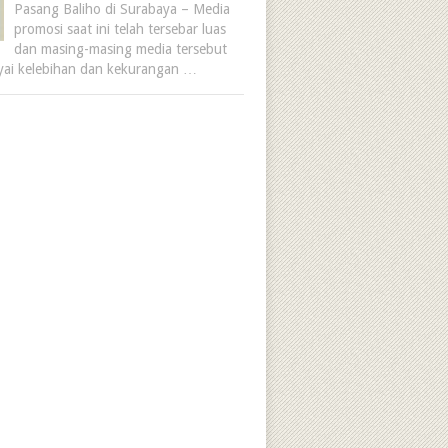
Pasang Baliho di Surabaya – Media
promosi saat ini telah tersebar luas
dan masing-masing media tersebut
ai kelebihan dan kekurangan …