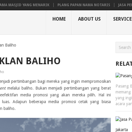
D YANG MENARIK
PLANG PAPAN NAMA NOTARIS
JASA PEMBUATAN P
HOME
ABOUT US
SERVICE
an Baliho
IKLAN BALIHO
RELA
iho
enjadi pertimbangan bagi mereka yang ingin mempromosikan
Pasang B
ent
melalui baliho. Bukan menjadi pertimbangan yang berat
memang b
fektifan media promosi yang akan mereka pilih. Hal ini
yang ing
h luas. Adapun beberapa media promosi cetak yang biasa
acara ya
n baliho.
Jakarta