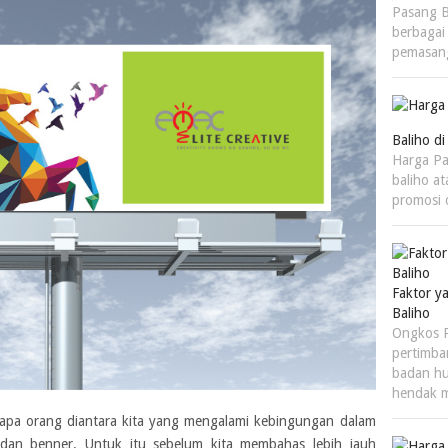
Pasang B
berbagai
pemasan
Baliho d
Harga Pa
baliho a
promosi 
Faktor 
Baliho
Ongkos P
pertimba
badan h
hendak 
apa orang diantara kita yang mengalami kebingungan dalam
 dan benner. Untuk itu sebelum kita membahas lebih jauh