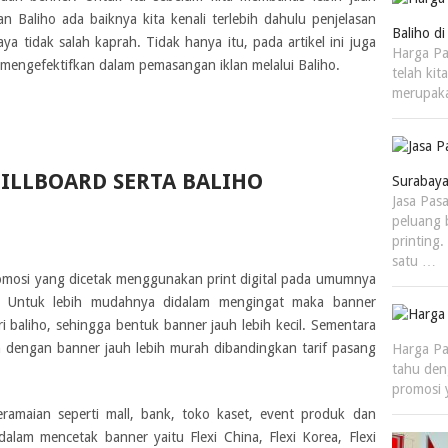
 Baliho ada baiknya kita kenali terlebih dahulu penjelasan
Baliho di
a tidak salah kaprah. Tidak hanya itu, pada artikel ini juga
Harga Pa
engefektifkan dalam pemasangan iklan melalui Baliho.
telah ki
merupaka
ILLBOARD SERTA BALIHO
Surabay
Jasa Pas
peluang 
printing.
satu …
omosi yang dicetak menggunakan print digital pada umumnya
al. Untuk lebih mudahnya didalam mengingat maka banner
baliho, sehingga bentuk banner jauh lebih kecil. Sementara
an dengan banner jauh lebih murah dibandingkan tarif pasang
Harga Pa
tahu den
promosi
eramaian seperti mall, bank, toko kaset, event produk dan
alam mencetak banner yaitu Flexi China, Flexi Korea, Flexi