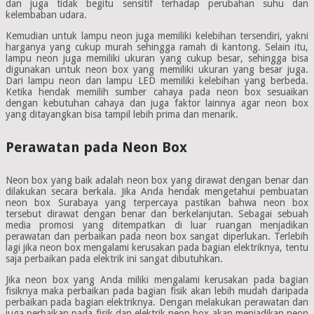
dan juga tidak begitu sensitif terhadap perubahan suhu dan
kelembaban udara.
Kemudian untuk lampu neon juga memiliki kelebihan tersendiri, yakni
harganya yang cukup murah sehingga ramah di kantong. Selain itu,
lampu neon juga memiliki ukuran yang cukup besar, sehingga bisa
digunakan untuk neon box yang memiliki ukuran yang besar juga.
Dari lampu neon dan lampu LED memiliki kelebihan yang berbeda.
Ketika hendak memilih sumber cahaya pada neon box sesuaikan
dengan kebutuhan cahaya dan juga faktor lainnya agar neon box
yang ditayangkan bisa tampil lebih prima dan menarik.
Perawatan pada Neon Box
Neon box yang baik adalah neon box yang dirawat dengan benar dan
dilakukan secara berkala. Jika Anda hendak mengetahui pembuatan
neon box Surabaya yang terpercaya pastikan bahwa neon box
tersebut dirawat dengan benar dan berkelanjutan. Sebagai sebuah
media promosi yang ditempatkan di luar ruangan menjadikan
perawatan dan perbaikan pada neon box sangat diperlukan. Terlebih
lagi jika neon box mengalami kerusakan pada bagian elektriknya, tentu
saja perbaikan pada elektrik ini sangat dibutuhkan.
Jika neon box yang Anda miliki mengalami kerusakan pada bagian
fisiknya maka perbaikan pada bagian fisik akan lebih mudah daripada
perbaikan pada bagian elektriknya. Dengan melakukan perawatan dan
juga perbaikan pada fisik dan elektrik neon box akan menjadikan neon