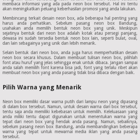
membaca informasi yang ada pada neon box tersebut. Hal ini tentu
akan meningkatkan peluang keberhasilan promosi yang anda lakukan.
Membincang terkait desain neon box, ada beberapa hal penting yang
harus anda perhatikan. Sebelum pasang neon box Bandung,
usahakan anda memilih bentuk neon box yang unik. Meskipun
sejatinya bentuk dari neon box adalah kotak atau persegi panjang,
dewasa ini sudah tersedia bentuk neon box lain, seperti bulat, oval,
dan lain sebagainya yang unik dan lebih menarik.
Selain bentuk dari neon box, anda juga harus memperhatikan desain
neon box secara khusus. Dalam membuat tulisan neon box, pilihlah
font atau huruf yang jelas sehingga enak untuk dibaca. Jangan sampai
anda salah memilih font karena bisa jadi, font yang terlalu ribet akan
membuat neon box yang anda pasang tidak bisa dibaca dengan baik.
Pilih Warna yang Menarik
Neon box memiliki dasar warna putih dari lampu neon yang dipasang
di dalam box tersebut. Namun, untuk desain warna dari box tersebut,
tentu saja anda memiliki kebebasan untuk memilih. Keleluasaan yang
anda miliki tentu dapat digunakan untuk menentukan warna yang
tepat dari neon box yang hendak anda pasang. Namun, sebaiknya,
sebelum pasang neon box Bandung, anda membandingkan beberapa
warna yang tepat untuk mewarnai media iklan yang anda pasang
tersebut.