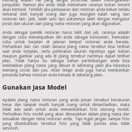
penjualan. Namun jika anda tidak memahami caranya bukan berarti
akan berhasil. Terlebih jika pemasaran dari restoran anda belum terlalu
terkenal oleh banyak orang dan juga mungkin kalah saing dari
restoran lain. Jadi, salah satu tips suksesnya ialah dengan mengatur
posisi dan ukuran dari plang nama restoran yang akan digunakan.
Anda sebagai pemilik restoran harus teliti dan jeli, caranya adalah
dengan coba menempatkan diri anda sebagai konsumen. Kemudian
coba untuk berjalan di jalanan tempat restoran anda berada.
Perhatikan dan cari celah dimana plang nama tersebut bisa terlihat
saat anda berjalan, serta perkirakan ukuran tepatnya agar tulisan
maupun gambar yang ada di plang tersebut nantinya dapat terlihat
jelas. Tidak hanya itu sebagai bahan pertimbangan anda bisa
meletakkan plang nama yang dibuat di seberang jalan jika lokasinya
memang cocok dan pas. Akan tetapi anda juga harus memberikan
penanda bahwa restoran anda berada di seberang jalan.
Gunakan Jasa Model
Apabila plang nama restoran yang anda pesan tersebut berukuran
besar dan tampak masih banyak ruang untuk dimanfaatkan, maka
tidak ada salah untuk anda menambahkan foto seorang model.
Perhatikan foto model yang akan dimasukkan dalam plang nama dan
sesuaikan dengan tema restoran anda. Tapi ingat jangan sampai foto
yang ditambahkan tersebut foto yang tidak pantas atau tidak
senonoh.