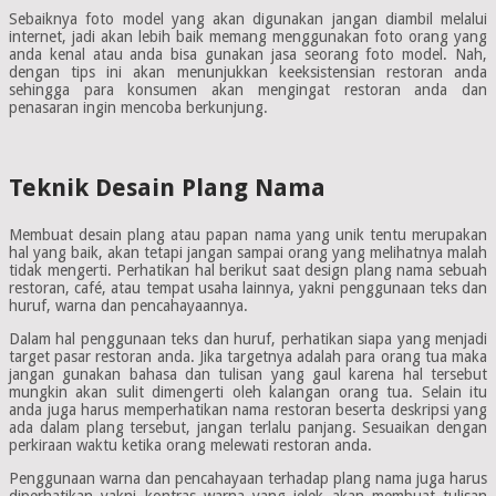
Sebaiknya foto model yang akan digunakan jangan diambil melalui
internet, jadi akan lebih baik memang menggunakan foto orang yang
anda kenal atau anda bisa gunakan jasa seorang foto model. Nah,
dengan tips ini akan menunjukkan keeksistensian restoran anda
sehingga para konsumen akan mengingat restoran anda dan
penasaran ingin mencoba berkunjung.
Teknik Desain Plang Nama
Membuat desain plang atau papan nama yang unik tentu merupakan
hal yang baik, akan tetapi jangan sampai orang yang melihatnya malah
tidak mengerti. Perhatikan hal berikut saat design plang nama sebuah
restoran, café, atau tempat usaha lainnya, yakni penggunaan teks dan
huruf, warna dan pencahayaannya.
Dalam hal penggunaan teks dan huruf, perhatikan siapa yang menjadi
target pasar restoran anda. Jika targetnya adalah para orang tua maka
jangan gunakan bahasa dan tulisan yang gaul karena hal tersebut
mungkin akan sulit dimengerti oleh kalangan orang tua. Selain itu
anda juga harus memperhatikan nama restoran beserta deskripsi yang
ada dalam plang tersebut, jangan terlalu panjang. Sesuaikan dengan
perkiraan waktu ketika orang melewati restoran anda.
Penggunaan warna dan pencahayaan terhadap plang nama juga harus
diperhatikan yakni kontras warna yang jelek akan membuat tulisan