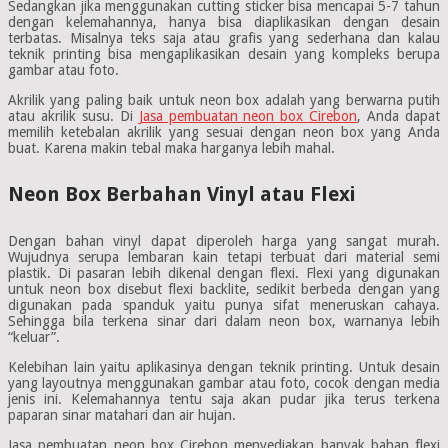
Sedangkan jika menggunakan cutting sticker bisa mencapai 5-7 tahun
dengan kelemahannya, hanya bisa diaplikasikan dengan desain
terbatas. Misalnya teks saja atau grafis yang sederhana dan kalau
teknik printing bisa mengaplikasikan desain yang kompleks berupa
gambar atau foto.
Akrilik yang paling baik untuk neon box adalah yang berwarna putih
atau akrilik susu. Di
Jasa pembuatan neon box Cirebon
, Anda dapat
memilih ketebalan akrilik yang sesuai dengan neon box yang Anda
buat. Karena makin tebal maka harganya lebih mahal.
Neon Box Berbahan Vinyl atau Flexi
Dengan bahan vinyl dapat diperoleh harga yang sangat murah.
Wujudnya serupa lembaran kain tetapi terbuat dari material semi
plastik. Di pasaran lebih dikenal dengan flexi. Flexi yang digunakan
untuk neon box disebut flexi backlite, sedikit berbeda dengan yang
digunakan pada spanduk yaitu punya sifat meneruskan cahaya.
Sehingga bila terkena sinar dari dalam neon box, warnanya lebih
“keluar”.
Kelebihan lain yaitu aplikasinya dengan teknik printing. Untuk desain
yang layoutnya menggunakan gambar atau foto, cocok dengan media
jenis ini. Kelemahannya tentu saja akan pudar jika terus terkena
paparan sinar matahari dan air hujan.
Jasa pembuatan neon box Cirebon menyediakan banyak bahan flexi