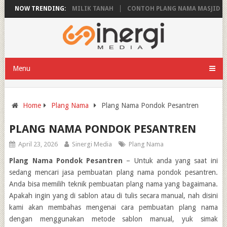
LANG NAMA PEMILIK TANAH
NOW TRENDING:
CONTOH PLANG NAMA MASJID YANG MEN
Menu
Home
Plang Nama
Plang Nama Pondok Pesantren
PLANG NAMA PONDOK PESANTREN
April 23, 2026
Sinergi Media
Plang Nama
Plang Nama Pondok Pesantren
– Untuk anda yang saat ini
sedang mencari jasa pembuatan plang nama pondok pesantren.
Anda bisa memilih teknik pembuatan plang nama yang bagaimana.
Apakah ingin yang di sablon atau di tulis secara manual, nah disini
kami akan membahas mengenai cara pembuatan plang nama
dengan menggunakan metode sablon manual, yuk simak