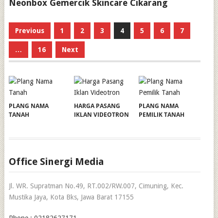
Neonbox Gemercik Skincare Cikarang
Posts
Previous
1
2
3
4
5
6
7
pagination
…
16
Next
PLANG NAMA
HARGA PASANG
PLANG NAMA
TANAH
IKLAN VIDEOTRON
PEMILIK TANAH
Office Sinergi Media
Jl. WR. Supratman No.49, RT.002/RW.007, Cimuning, Kec.
Mustika Jaya, Kota Bks, Jawa Barat 17155